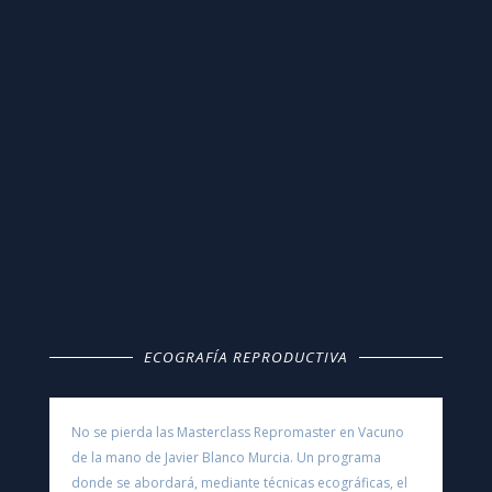
La lucha invisible contra el fallo
reproductivo: del macro al micro
I
Marta Miranda, Irina García-Ispierto,
Daniel Martínez, Marcello Guadagnini y
Juan A. Pérez-Salas
ECOGRAFÍA REPRODUCTIVA
No se pierda las Masterclass Repromaster en Vacuno
de la mano de Javier Blanco Murcia. Un programa
donde se abordará, mediante técnicas ecográficas, el