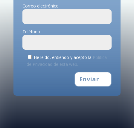
Correo electrónico
Teléfono
He leído, entiendo y acepto la
Política
de Privacidad de esta web.
Enviar