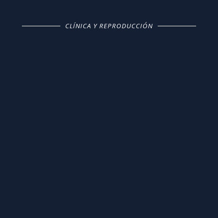
CLÍNICA Y REPRODUCCIÓN
Alimentando a nuestros animales
para cuidar de las personas
I
María Marta López Alonso
¿Qué índices debo analizar para
valorar el estado reproductivo de
mis granjas?
I